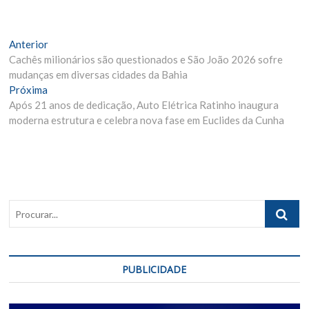
Navegação
Matéria
Anterior
Anterior:
Cachês milionários são questionados e São João 2026 sofre
de
mudanças em diversas cidades da Bahia
Post
Próxima
Próxima
Materia:
Após 21 anos de dedicação, Auto Elétrica Ratinho inaugura
moderna estrutura e celebra nova fase em Euclides da Cunha
Procurar..
PUBLICIDADE