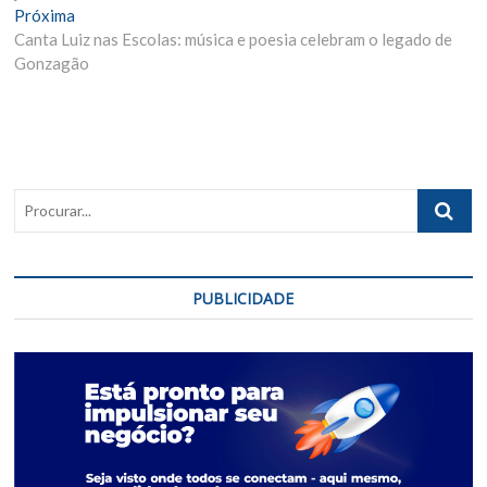
Post
Próxima
Próxima
Materia:
Canta Luiz nas Escolas: música e poesia celebram o legado de
Gonzagão
Procurar..
PUBLICIDADE