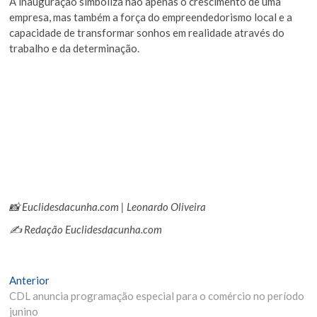
A inauguração simboliza não apenas o crescimento de uma
empresa, mas também a força do empreendedorismo local e a
capacidade de transformar sonhos em realidade através do
trabalho e da determinação.
📸 Euclidesdacunha.com | Leonardo Oliveira
✍️ Redação Euclidesdacunha.com
Navegação
Matéria
Anterior
Anterior:
CDL anuncia programação especial para o comércio no período
de
junino