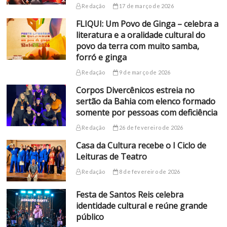
Redação
17 de março de 2026
FLIQUI: Um Povo de Ginga – celebra a
literatura e a oralidade cultural do
povo da terra com muito samba,
forró e ginga
Redação
9 de março de 2026
Corpos Divercênicos estreia no
sertão da Bahia com elenco formado
somente por pessoas com deficiência
Redação
26 de fevereiro de 2026
Casa da Cultura recebe o I Ciclo de
Leituras de Teatro
Redação
8 de fevereiro de 2026
Festa de Santos Reis celebra
identidade cultural e reúne grande
público