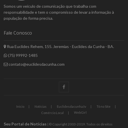
Somos um veículo de comunicação que trabalha com
responsabilidade e tem o compromisso de levar a informação à
população de forma precisa.
Fale Conosco
Rua Euclides Rehem, 155. Jeremias - Euclides da Cunha - BA.
(75) 99992-1485
contato@euclidesdacunha.com
facebook
Início
Notícias
Euclidesdacunha.tv
Tô no Site
WebGirl
Comércio Local
Seu Portal de Notícias
| © Copyright 2003-2019. Todos os direitos