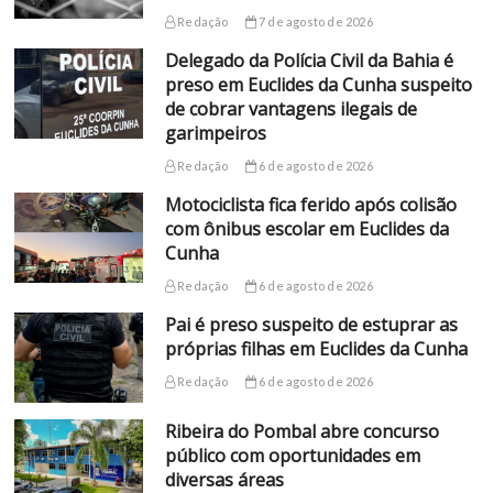
Redação
7 de agosto de 2026
Delegado da Polícia Civil da Bahia é
preso em Euclides da Cunha suspeito
de cobrar vantagens ilegais de
garimpeiros
Redação
6 de agosto de 2026
Motociclista fica ferido após colisão
com ônibus escolar em Euclides da
Cunha
Redação
6 de agosto de 2026
Pai é preso suspeito de estuprar as
próprias filhas em Euclides da Cunha
Redação
6 de agosto de 2026
Ribeira do Pombal abre concurso
público com oportunidades em
diversas áreas