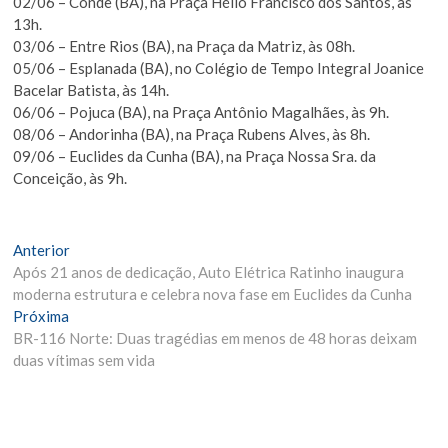
02/06 – Conde (BA), na Praça Hélio Francisco dos Santos, às
13h.
03/06 – Entre Rios (BA), na Praça da Matriz, às 08h.
05/06 – Esplanada (BA), no Colégio de Tempo Integral Joanice
Bacelar Batista, às 14h.
06/06 – Pojuca (BA), na Praça Antônio Magalhães, às 9h.
08/06 – Andorinha (BA), na Praça Rubens Alves, às 8h.
09/06 – Euclides da Cunha (BA), na Praça Nossa Sra. da
Conceição, às 9h.
Navegação
Matéria
Anterior
Anterior:
Após 21 anos de dedicação, Auto Elétrica Ratinho inaugura
de
moderna estrutura e celebra nova fase em Euclides da Cunha
Post
Próxima
Próxima
Materia:
BR-116 Norte: Duas tragédias em menos de 48 horas deixam
duas vítimas sem vida