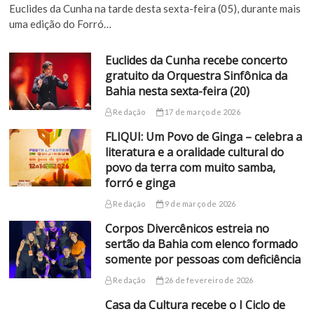
Euclides da Cunha na tarde desta sexta-feira (05), durante mais
uma edição do Forró…
Euclides da Cunha recebe concerto
gratuito da Orquestra Sinfônica da
Bahia nesta sexta-feira (20)
Redação
17 de março de 2026
FLIQUI: Um Povo de Ginga – celebra a
literatura e a oralidade cultural do
povo da terra com muito samba,
forró e ginga
Redação
9 de março de 2026
Corpos Divercênicos estreia no
sertão da Bahia com elenco formado
somente por pessoas com deficiência
Redação
26 de fevereiro de 2026
Casa da Cultura recebe o I Ciclo de