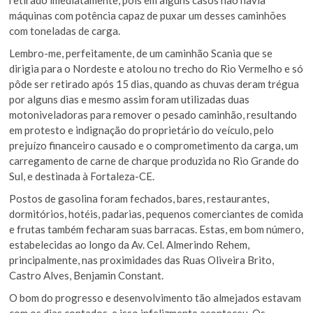
máquinas com potência capaz de puxar um desses caminhões
com toneladas de carga.
Lembro-me, perfeitamente, de um caminhão Scania que se
dirigia para o Nordeste e atolou no trecho do Rio Vermelho e só
pôde ser retirado após 15 dias, quando as chuvas deram trégua
por alguns dias e mesmo assim foram utilizadas duas
motoniveladoras para remover o pesado caminhão, resultando
em protesto e indignação do proprietário do veículo, pelo
prejuízo financeiro causado e o comprometimento da carga, um
carregamento de carne de charque produzida no Rio Grande do
Sul, e destinada à Fortaleza-CE.
Postos de gasolina foram fechados, bares, restaurantes,
dormitórios, hotéis, padarias, pequenos comerciantes de comida
e frutas também fecharam suas barracas. Estas, em bom número,
estabelecidas ao longo da Av. Cel. Almerindo Rehem,
principalmente, nas proximidades das Ruas Oliveira Brito,
Castro Alves, Benjamin Constant.
O bom do progresso e desenvolvimento tão almejados estavam
com os dias contados, e isso infelizmente aconteceu. Os