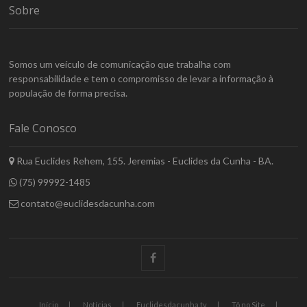
Sobre
Somos um veículo de comunicação que trabalha com
responsabilidade e tem o compromisso de levar a informação à
população de forma precisa.
Fale Conosco
Rua Euclides Rehem, 155. Jeremias - Euclides da Cunha - BA.
(75) 99992-1485
contato@euclidesdacunha.com
facebook
Início
Notícias
Euclidesdacunha.tv
Tô no Site