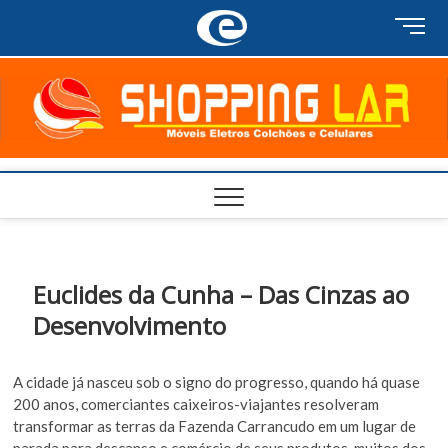
Skip
M
to
e
content
n
u
B
u
t
t
o
n
Euclides da Cunha – Das Cinzas ao
Desenvolvimento
A cidade já nasceu sob o signo do progresso, quando há quase
200 anos, comerciantes caixeiros-viajantes resolveram
transformar as terras da Fazenda Carrancudo em um lugar de
parada para descanso e comércio de seus produtos, muitos dos