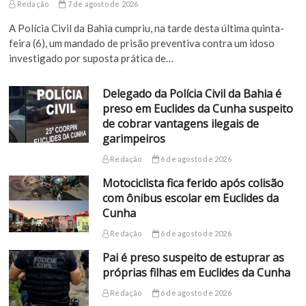
Redação
7 de agosto de 2026
A Polícia Civil da Bahia cumpriu, na tarde desta última quinta-
feira (6), um mandado de prisão preventiva contra um idoso
investigado por suposta prática de…
Delegado da Polícia Civil da Bahia é
preso em Euclides da Cunha suspeito
de cobrar vantagens ilegais de
garimpeiros
Redação
6 de agosto de 2026
Motociclista fica ferido após colisão
com ônibus escolar em Euclides da
Cunha
Redação
6 de agosto de 2026
Pai é preso suspeito de estuprar as
próprias filhas em Euclides da Cunha
Redação
6 de agosto de 2026