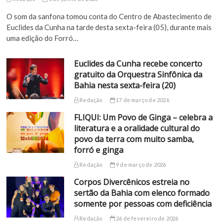
O som da sanfona tomou conta do Centro de Abastecimento de
Euclides da Cunha na tarde desta sexta-feira (05), durante mais
uma edição do Forró…
Euclides da Cunha recebe concerto
gratuito da Orquestra Sinfônica da
Bahia nesta sexta-feira (20)
Redação
17 de março de 2026
FLIQUI: Um Povo de Ginga – celebra a
literatura e a oralidade cultural do
povo da terra com muito samba,
forró e ginga
Redação
9 de março de 2026
Corpos Divercênicos estreia no
sertão da Bahia com elenco formado
somente por pessoas com deficiência
Redação
26 de fevereiro de 2026