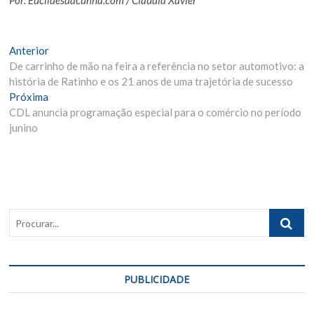
Por: Euclidesdacunha.com / Cláudia Xavier
Navegação
Matéria
Anterior
Anterior:
De carrinho de mão na feira a referência no setor automotivo: a
de
história de Ratinho e os 21 anos de uma trajetória de sucesso
Post
Próxima
Próxima
Materia:
CDL anuncia programação especial para o comércio no período
junino
Procurar..
PUBLICIDADE