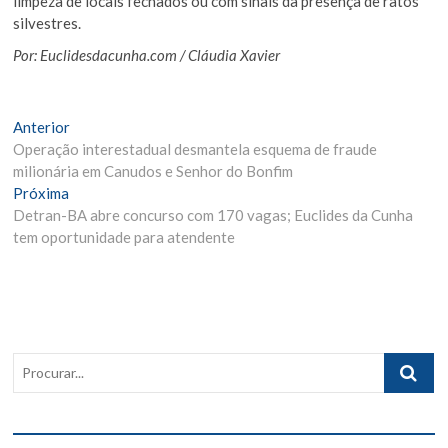
limpeza de locais fechados ou com sinais da presença de ratos
silvestres.
Por: Euclidesdacunha.com / Cláudia Xavier
Navegação
Matéria
Anterior
Anterior:
Operação interestadual desmantela esquema de fraude
de
milionária em Canudos e Senhor do Bonfim
Post
Próxima
Próxima
Materia:
Detran-BA abre concurso com 170 vagas; Euclides da Cunha
tem oportunidade para atendente
Procurar..