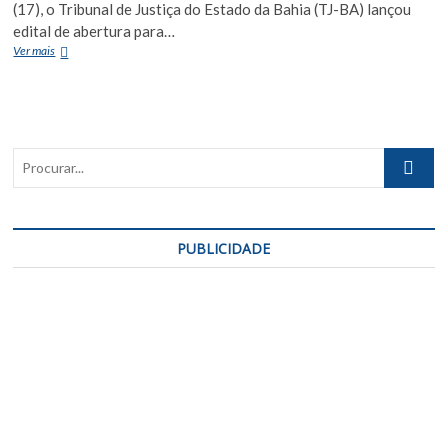
(17), o Tribunal de Justiça do Estado da Bahia (TJ-BA) lançou
edital de abertura para…
TJ-
Ver mais
BA
abre
inscrições
para
cadastro
Procurar..
de
reserva
para
juízes
leigos
PUBLICIDADE
e
conciliadores