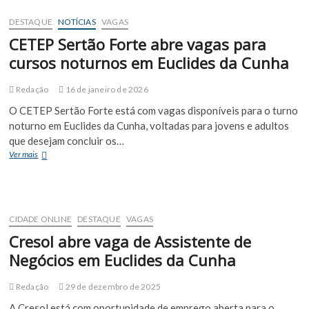
Cunha
abre
DESTAQUE
NOTÍCIAS
VAGAS
seleção
CETEP Sertão Forte abre vagas para
para
professores
cursos noturnos em Euclides da Cunha
da
EJA
Redação
16 de janeiro de 2026
com
salário
O CETEP Sertão Forte está com vagas disponíveis para o turno
de
noturno em Euclides da Cunha, voltadas para jovens e adultos
R$
que desejam concluir os…
2,5
CETEP
Ver mais
mil
Sertão
Forte
abre
vagas
para
CIDADE ONLINE
DESTAQUE
VAGAS
cursos
Cresol abre vaga de Assistente de
noturnos
em
Negócios em Euclides da Cunha
Euclides
da
Redação
29 de dezembro de 2025
Cunha
A Cresol está com oportunidade de emprego aberta para o