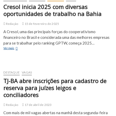
noturnos
Cresol inicia 2025 com diversas
em
Edificações
oportunidades de trabalho na Bahia
e
Informática
Redação
15 de fevereiro de 2025
A Cresol, uma das principais forças do cooperativismo
financeiro no Brasil e considerada uma das melhores empresas
para se trabalhar pelo ranking GPTW, começa 2025…
Cresol
Ver mais
inicia
2025
com
diversas
oportunidades
DESTAQUE
VAGAS
de
TJ-BA abre inscrições para cadastro de
trabalho
na
reserva para juízes leigos e
Bahia
conciliadores
Redação
17 de abril de 2023
Com mais de mil vagas abertas na manhã desta segunda-feira