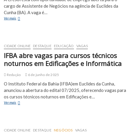
cargo de Assistente de Negócios na agência de Euclides da
Cunha (BA). A vaga é…
Cresol
Ver mais
abre
vaga
de
Assistente
de
CIDADE ONLINE
DESTAQUE
EDUCAÇÃO
VAGAS
Negócios
IFBA abre vagas para cursos técnicos
em
Euclides
noturnos em Edificações e Informática
da
Cunha
Redação
6 de junho de 2025
O Instituto Federal da Bahia (IFBA)em Euclides da Cunha,
anunciou a abertura do edital 07/2025, oferecendo vagas para
os cursos técnicos noturnos em Edificações e…
IFBA
Ver mais
abre
vagas
para
cursos
técnicos
CIDADE ONLINE
DESTAQUE
NEGÓCIOS
VAGAS