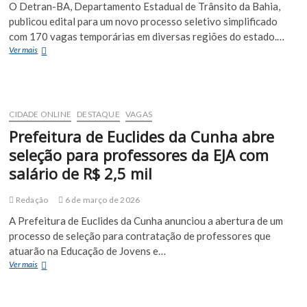
O Detran-BA, Departamento Estadual de Trânsito da Bahia,
publicou edital para um novo processo seletivo simplificado
com 170 vagas temporárias em diversas regiões do estado.…
Detran-
Ver mais
BA
abre
concurso
com
170
CIDADE ONLINE
DESTAQUE
VAGAS
vagas;
Prefeitura de Euclides da Cunha abre
Euclides
da
seleção para professores da EJA com
Cunha
salário de R$ 2,5 mil
tem
oportunidade
para
Redação
6 de março de 2026
atendente
A Prefeitura de Euclides da Cunha anunciou a abertura de um
processo de seleção para contratação de professores que
atuarão na Educação de Jovens e…
Prefeitura
Ver mais
de
Euclides
da