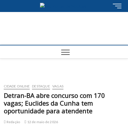
Skip
M
to
e
content
n
u
B
u
t
t
o
n
CIDADE ONLINE
DESTAQUE
VAGAS
Detran-BA abre concurso com 170
vagas; Euclides da Cunha tem
oportunidade para atendente
Redação
12 de maio de 2026