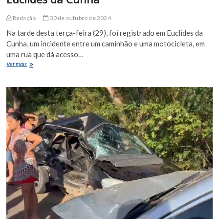
Redação
30 de outubro de 2024
Na tarde desta terça-feira (29), foi registrado em Euclides da
Cunha, um incidente entre um caminhão e uma motocicleta, em
uma rua que dá acesso…
Final
Ver mais
de
Tarde
desta
terça-
feira
(29)
é
marcada
por
acidente
de
trânsito
em
Euclides
da
Cunha