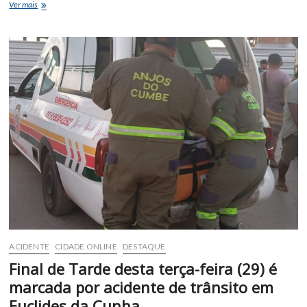
Tragédia
Ver mais
em
Canudos:
comerciante
é
morto
durante
Festa
de
Vaquejada;
Policial
Militar
é
o
principal
suspeito
ACIDENTE
CIDADE ONLINE
DESTAQUE
Final de Tarde desta terça-feira (29) é
marcada por acidente de trânsito em
Euclides da Cunha