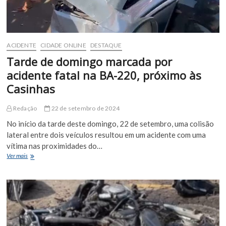
ACIDENTE
CIDADE ONLINE
DESTAQUE
Tarde de domingo marcada por
acidente fatal na BA-220, próximo às
Casinhas
Redação
22 de setembro de 2024
No início da tarde deste domingo, 22 de setembro, uma colisão
lateral entre dois veículos resultou em um acidente com uma
vítima nas proximidades do…
Tarde
Ver mais
de
domingo
marcada
por
acidente
fatal
na