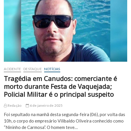
com
motocicleta
estrada
do
Campo
Grande
após
retorno
de
vaquejada
ACIDENTE
DESTAQUE
NOTÍCIAS
Tragédia em Canudos: comerciante é
morto durante Festa de Vaquejada;
Policial Militar é o principal suspeito
Redação
6 de janeiro de 2025
Foi sepultado na manhã desta segunda-feira (06), por volta das
10h, o corpo do empresário Vilibaldo Oliveira conhecido como
“Nininho de Carmosa”. O homem teve…