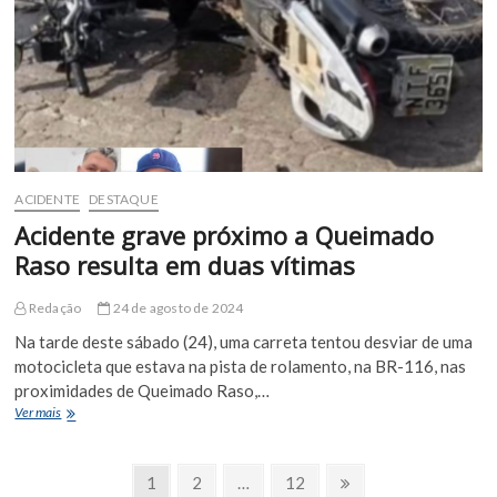
BA-
220,
próximo
às
Casinhas
ACIDENTE
DESTAQUE
Acidente grave próximo a Queimado
Raso resulta em duas vítimas
Redação
24 de agosto de 2024
Na tarde deste sábado (24), uma carreta tentou desviar de uma
motocicleta que estava na pista de rolamento, na BR-116, nas
proximidades de Queimado Raso,…
Acidente
Ver mais
grave
próximo
Paginação
a
Page
Page
Page
Próxima
1
2
…
12
Queimado