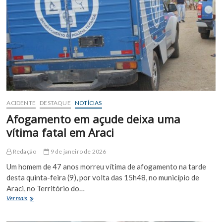
48
horas
deixam
duas
vítimas
sem
vida
ACIDENTE
DESTAQUE
NOTÍCIAS
Afogamento em açude deixa uma
vítima fatal em Araci
Redação
9 de janeiro de 2026
Um homem de 47 anos morreu vítima de afogamento na tarde
desta quinta-feira (9), por volta das 15h48, no município de
Araci, no Território do…
Afogamento
Ver mais
em
açude