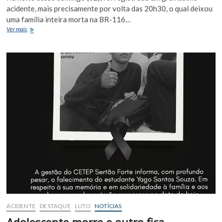
acidente, mais precisamente por volta das 20h30, o qual deixou
uma família inteira morta na BR-116…
Tragédia
Ver mais
na
BR-
116:
pai,
mãe
e
filho
de
6
anos
morrem
em
grave
acidente
em
Araci
ACIDENTE
DESTAQUE
LUTO
NOTÍCIAS
Adolescente morre e outro fica