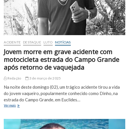
e
criança
ferida
em
Tucano
ACIDENTE
DESTAQUE
LUTO
NOTÍCIAS
Jovem morre em grave acidente com
motocicleta estrada do Campo Grande
após retorno de vaquejada
Redação
3 de março de 2025
Na noite deste domingo (02), um trágico acidente tirou a vida
do jovem vaqueiro, popularmente conhecido como Dinho, na
estrada do Campo Grande, em Euclides…
Jovem
Ver mais
morre
em
grave
acidente