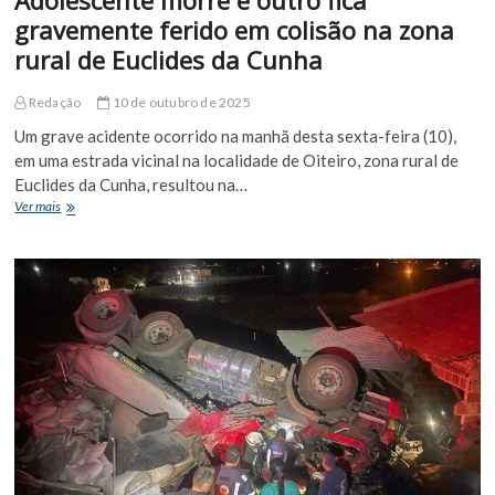
gravemente ferido em colisão na zona
rural de Euclides da Cunha
Redação
10 de outubro de 2025
Um grave acidente ocorrido na manhã desta sexta-feira (10),
em uma estrada vicinal na localidade de Oiteiro, zona rural de
Euclides da Cunha, resultou na…
Adolescente
Ver mais
morre
e
outro
fica
gravemente
ferido
em
colisão
na
zona
rural
de
Euclides
da