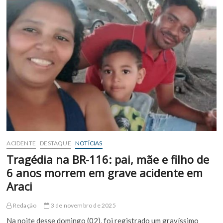
deixa
uma
vítima
fatal
em
Araci
ACIDENTE
DESTAQUE
NOTÍCIAS
Tragédia na BR-116: pai, mãe e filho de
6 anos morrem em grave acidente em
Araci
Redação
3 de novembro de 2025
Na noite desse domingo (02), foi registrado um gravíssimo