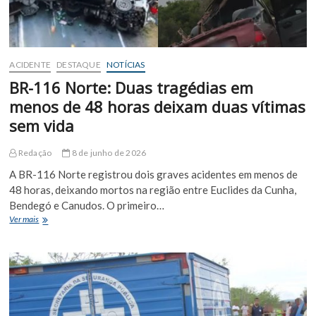
ACIDENTE
DESTAQUE
NOTÍCIAS
BR-116 Norte: Duas tragédias em
menos de 48 horas deixam duas vítimas
sem vida
Redação
8 de junho de 2026
A BR-116 Norte registrou dois graves acidentes em menos de
48 horas, deixando mortos na região entre Euclides da Cunha,
Bendegó e Canudos. O primeiro…
BR-
Ver mais
116
Norte:
Duas
tragédias
em
menos
de