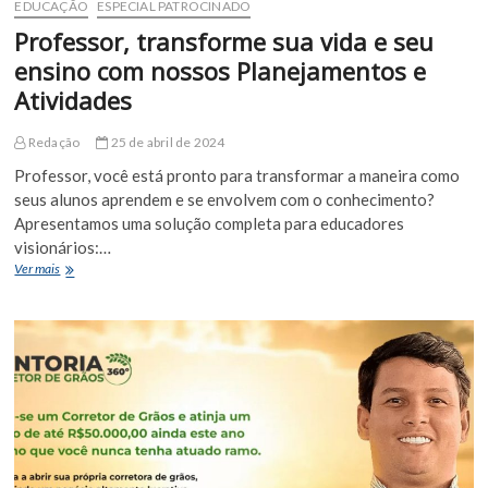
EDUCAÇÃO
ESPECIAL PATROCINADO
Professor, transforme sua vida e seu
ensino com nossos Planejamentos e
Atividades
Redação
25 de abril de 2024
Professor, você está pronto para transformar a maneira como
seus alunos aprendem e se envolvem com o conhecimento?
Apresentamos uma solução completa para educadores
visionários:…
Professor,
Ver mais
transforme
sua
vida
e
seu
ensino
com
nossos
Planejamentos
e
Atividades