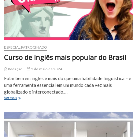
ESPECIAL PATROCINADO
Curso de Inglês mais popular do Brasil
Redação
5 de maio de 2024
Falar bem em inglês é mais do que uma habilidade linguística – é
uma ferramenta essencial em um mundo cada vez mais
globalizado e interconectado.…
Curso
Ver mais
de
Inglês
mais
popular
do
Brasil