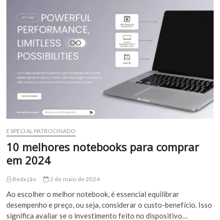
Pop:
caixas
de
som
inteligente
da
Amazon
ESPECIAL PATROCINADO
10 melhores notebooks para comprar
em 2024
Redação
2 de maio de 2024
Ao escolher o melhor notebook, é essencial equilibrar
desempenho e preço, ou seja, considerar o custo-benefício. Isso
significa avaliar se o investimento feito no dispositivo…