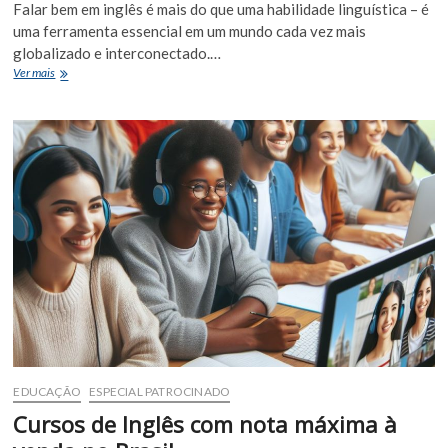
Falar bem em inglês é mais do que uma habilidade linguística – é
uma ferramenta essencial em um mundo cada vez mais
globalizado e interconectado.…
3
Ver mais
Cursos
de
Inglês
com
nota
máxima
à
venda
no
Brasil
EDUCAÇÃO
ESPECIAL PATROCINADO
Cursos de Inglês com nota máxima à