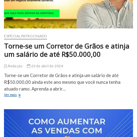
ESPECIAL PATROCINADO
Torne-se um Corretor de Grãos e atinja
um salário de até R$50.000,00
Redação
23 de abril de 2024
Torne-se um Corretor de Grãos e atinja um salário de até
R$50.000,00 ainda este ano mesmo que você nunca tenha
atuado ramo. Aprenda a abrir…
Torne-
Ver mais
se
um
Corretor
de
Grãos
e
atinja