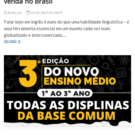
venda no Brasil
Redação
26 de abril de 2024
Falar bem em inglês é mais do que uma habilidade linguística – é
uma ferramenta essencial em um mundo cada vez mais
globalizado e interconectado.…
Cursos
Ver mais
de
Inglês
com
nota
máxima
à
venda
no
Brasil