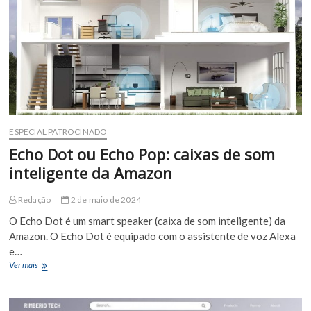
ESPECIAL PATROCINADO
Echo Dot ou Echo Pop: caixas de som
inteligente da Amazon
Redação
2 de maio de 2024
O Echo Dot é um smart speaker (caixa de som inteligente) da
Amazon. O Echo Dot é equipado com o assistente de voz Alexa
e…
Echo
Ver mais
Dot
ou
Echo