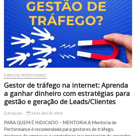
um
salário
de
até
R$50.000,00
ESPECIAL PATROCINADO
Gestor de tráfego na internet: Aprenda
a ganhar dinheiro com estratégias para
gestão e geração de Leads/Clientes
Redação
14 de abril de 2024
PARA QUEM É INDICADO – MENTORIA A Mentoria de
Performance é recomendada para gestores de tráfego,
gestores de empresas e vendedores que gostariam de aprender