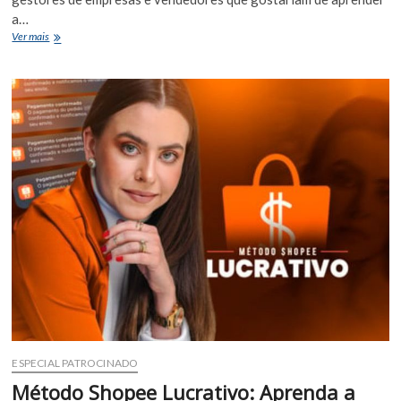
a…
Gestor
Ver mais
de
tráfego
na
internet:
Aprenda
a
ganhar
dinheiro
com
estratégias
para
gestão
e
geração
de
Leads/Clientes
ESPECIAL PATROCINADO
Método Shopee Lucrativo: Aprenda a