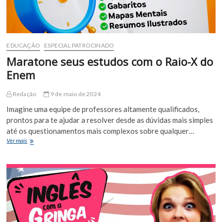
EDUCAÇÃO
ESPECIAL PATROCINADO
Maratone seus estudos com o Raio-X do
Enem
Redação
9 de maio de 2024
Imagine uma equipe de professores altamente qualificados,
prontos para te ajudar a resolver desde as dúvidas mais simples
até os questionamentos mais complexos sobre qualquer…
Maratone
Ver mais
seus
estudos
com
o
Raio-
X
do
Enem