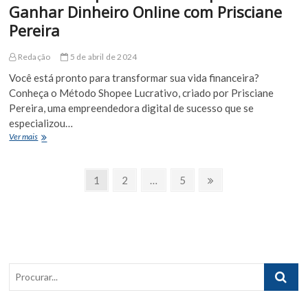
Ganhar Dinheiro Online com Prisciane
Pereira
Redação
5 de abril de 2024
Você está pronto para transformar sua vida financeira?
Conheça o Método Shopee Lucrativo, criado por Prisciane
Pereira, uma empreendedora digital de sucesso que se
especializou…
Método
Ver mais
Shopee
Lucrativo:
Paginação
Aprenda
Page
Page
Page
Próxima
1
2
…
5
a
Página
de
Ganhar
Dinheiro
posts
Online
com
Prisciane
Pereira
Procurar..