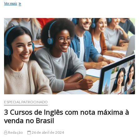
10
Ver mais
melhores
notebooks
para
comprar
em
2024
ESPECIAL PATROCINADO
3 Cursos de Inglês com nota máxima à
venda no Brasil
Redação
26 de abril de 2024