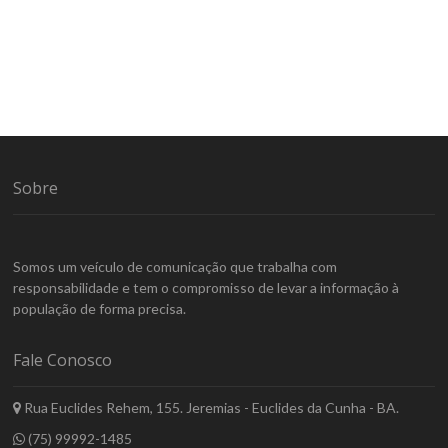
Sobre
Somos um veículo de comunicação que trabalha com
responsabilidade e tem o compromisso de levar a informação à
população de forma precisa.
Fale Conosco
Rua Euclides Rehem, 155. Jeremias - Euclides da Cunha - BA.
(75) 99992-1485