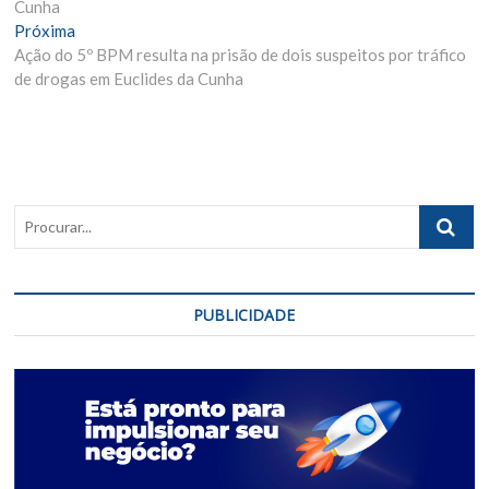
Cunha
Post
Próxima
Próxima
Materia:
Ação do 5º BPM resulta na prisão de dois suspeitos por tráfico
de drogas em Euclides da Cunha
Procurar..
PUBLICIDADE