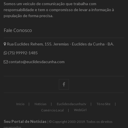
Somos um veículo de comunicação que trabalha com
responsabilidade e tem o compromisso de levar a informação à
população de forma precisa.
Fale Conosco
Rua Euclides Rehem, 155. Jeremias - Euclides da Cunha - BA.
(75) 99992-1485
contato@euclidesdacunha.com
facebook
Início
Notícias
Euclidesdacunha.tv
Tô no Site
WebGirl
Comércio Local
Seu Portal de Notícias
| © Copyright 2003-2019. Todos os direitos
reservados