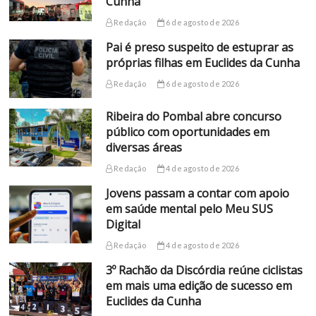
Cunha
Redação
6 de agosto de 2026
Pai é preso suspeito de estuprar as
próprias filhas em Euclides da Cunha
Redação
6 de agosto de 2026
Ribeira do Pombal abre concurso
público com oportunidades em
diversas áreas
Redação
4 de agosto de 2026
Jovens passam a contar com apoio
em saúde mental pelo Meu SUS
Digital
Redação
4 de agosto de 2026
3º Rachão da Discórdia reúne ciclistas
em mais uma edição de sucesso em
Euclides da Cunha