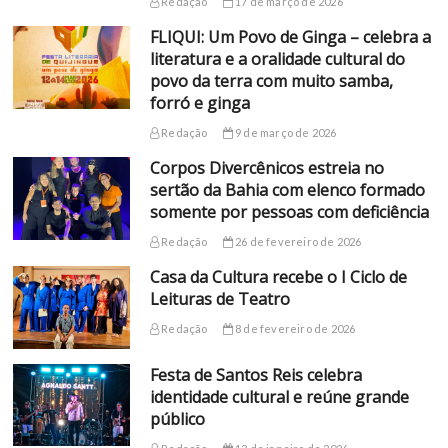
Redação
17 de março de 2026
FLIQUI: Um Povo de Ginga – celebra a
literatura e a oralidade cultural do
povo da terra com muito samba,
forró e ginga
Redação
9 de março de 2026
Corpos Divercênicos estreia no
sertão da Bahia com elenco formado
somente por pessoas com deficiência
Redação
26 de fevereiro de 2026
Casa da Cultura recebe o I Ciclo de
Leituras de Teatro
Redação
8 de fevereiro de 2026
Festa de Santos Reis celebra
identidade cultural e reúne grande
público