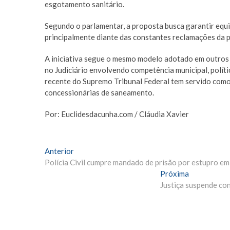
esgotamento sanitário.
Segundo o parlamentar, a proposta busca garantir equilí
principalmente diante das constantes reclamações da 
A iniciativa segue o mesmo modelo adotado em outros 
no Judiciário envolvendo competência municipal, políti
recente do Supremo Tribunal Federal tem servido como 
concessionárias de saneamento.
Por: Euclidesdacunha.com / Cláudia Xavier
Navegação
Matéria
Anterior
Anterior:
Polícia Civil cumpre mandado de prisão por estupro em
de
Próxima
Próxima
Post
Materia:
Justiça suspende con