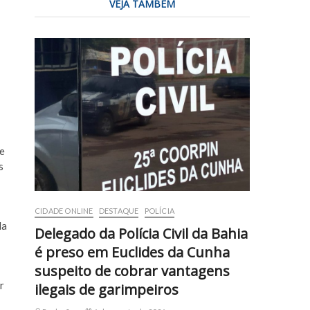
VEJA TAMBÉM
de
s
CIDADE ONLINE
DESTAQUE
POLÍCIA
da
Delegado da Polícia Civil da Bahia
é preso em Euclides da Cunha
suspeito de cobrar vantagens
r
ilegais de garimpeiros