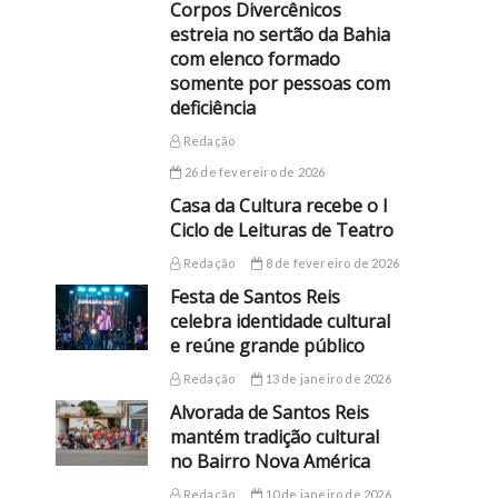
Corpos Divercênicos
estreia no sertão da Bahia
com elenco formado
somente por pessoas com
deficiência
Redação
26 de fevereiro de 2026
Casa da Cultura recebe o I
Ciclo de Leituras de Teatro
Redação
8 de fevereiro de 2026
Festa de Santos Reis
celebra identidade cultural
e reúne grande público
Redação
13 de janeiro de 2026
Alvorada de Santos Reis
mantém tradição cultural
no Bairro Nova América
Redação
10 de janeiro de 2026