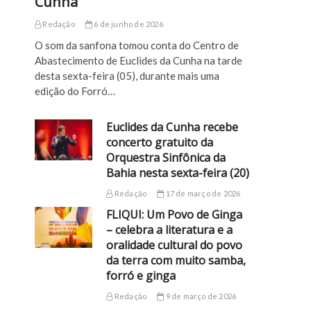
Cunha
Redação
6 de junho de 2026
O som da sanfona tomou conta do Centro de
Abastecimento de Euclides da Cunha na tarde
desta sexta-feira (05), durante mais uma
edição do Forró…
Euclides da Cunha recebe
concerto gratuito da
Orquestra Sinfônica da
Bahia nesta sexta-feira (20)
Redação
17 de março de 2026
FLIQUI: Um Povo de Ginga
– celebra a literatura e a
oralidade cultural do povo
da terra com muito samba,
forró e ginga
Redação
9 de março de 2026