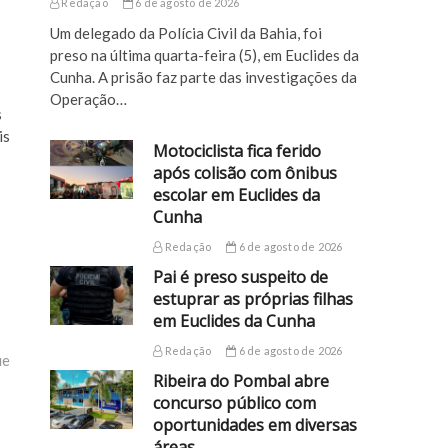
Redação
6 de agosto de 2026
Um delegado da Polícia Civil da Bahia, foi
preso na última quarta-feira (5), em Euclides da
Cunha. A prisão faz parte das investigações da
Operação…
s
is
Motociclista fica ferido
após colisão com ônibus
escolar em Euclides da
Cunha
Redação
6 de agosto de 2026
Pai é preso suspeito de
estuprar as próprias filhas
em Euclides da Cunha
Redação
6 de agosto de 2026
ue
Ribeira do Pombal abre
concurso público com
oportunidades em diversas
áreas